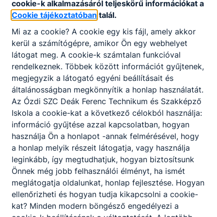
cookie-k alkalmazásáról teljeskörű információkat a
Partnereink
Cookie tájékoztatóban
talál.
Mi az a cookie? A cookie egy kis fájl, amely akkor
kerül a számítógépre, amikor Ön egy webhelyet
látogat meg. A cookie-k számtalan funkcióval
rendelkeznek. Többek között információt gyűjtenek,
megjegyzik a látogató egyéni beállításait és
általánosságban megkönnyítik a honlap használatát.
Az Ózdi SZC Deák Ferenc Technikum és Szakképző
Iskola a cookie-kat a következő célokból használja:
információ gyűjtése azzal kapcsolatban, hogyan
használja Ön a honlapot -annak felmérésével, hogy
a honlap melyik részeit látogatja, vagy használja
leginkább, így megtudhatjuk, hogyan biztosítsunk
Önnek még jobb felhasználói élményt, ha ismét
meglátogatja oldalunkat, honlap fejlesztése. Hogyan
ellenőrizheti és hogyan tudja kikapcsolni a cookie-
kat? Minden modern böngésző engedélyezi a