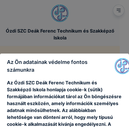
Ózdi SZC Deák Ferenc Technikum és Szakképző
Iskola
Impresszum
Az Ön adatainak védelme fontos
számunkra
/
Főoldal
Impresszum
Az Ózdi SZC Deák Ferenc Technikum és
Szakképző Iskola honlapja cookie-k (sütik)
formájában információkat tárol az Ön böngészésre
használt eszközén, amely információk személyes
adatnak minősülhetnek. Az alábbiakban
lehetősége van dönteni arról, hogy mely típusú
cookie-k alkalmazását kívánja engedélyezni. A