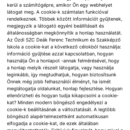
kerül a számítógépre, amikor Ön egy webhelyet
látogat meg. A cookie-k számtalan funkcióval
rendelkeznek. Többek között információt gyűjtenek,
megjegyzik a látogató egyéni beállításait és
általánosságban megkönnyítik a honlap használatát.
Az Ózdi SZC Deák Ferenc Technikum és Szakképző
Iskola a cookie-kat a következő célokból használja:
információ gyűjtése azzal kapcsolatban, hogyan
használja Ön a honlapot -annak felmérésével, hogy
a honlap melyik részeit látogatja, vagy használja
leginkább, így megtudhatjuk, hogyan biztosítsunk
Önnek még jobb felhasználói élményt, ha ismét
meglátogatja oldalunkat, honlap fejlesztése. Hogyan
ellenőrizheti és hogyan tudja kikapcsolni a cookie-
kat? Minden modern böngésző engedélyezi a
cookie-k beállításának a változtatását. A legtöbb
böngésző alapértelmezettként automatikusan
elfogadja a cookie-kat, de ezek általában