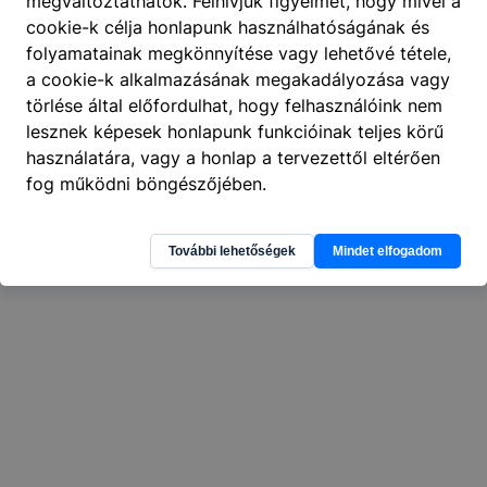
megváltoztathatók. Felhívjuk figyelmét, hogy mivel a
cookie-k célja honlapunk használhatóságának és
404
folyamatainak megkönnyítése vagy lehetővé tétele,
A keresett oldal nem található
.
a cookie-k alkalmazásának megakadályozása vagy
törlése által előfordulhat, hogy felhasználóink nem
lesznek képesek honlapunk funkcióinak teljes körű
használatára, vagy a honlap a tervezettől eltérően
fog működni böngészőjében.
További lehetőségek
Mindet elfogadom