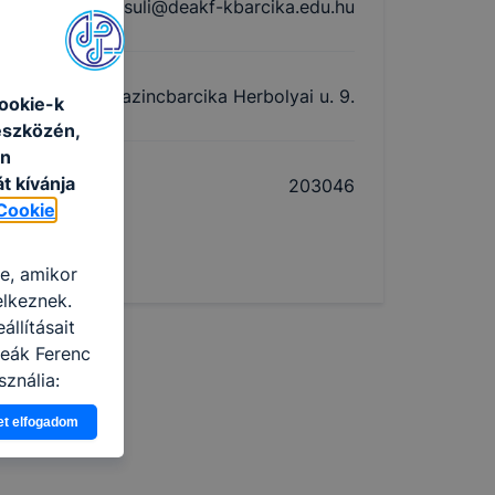
deaksuli@deakf-kbarcika.edu.hu
3700 Kazincbarcika Herbolyai u. 9.
ookie-k
eszközén,
an
t kívánja
203046
Cookie
re, amikor
elkeznek.
llításait
Deák Ferenc
ználja:
pot -annak
et elfogadom
eginkább,
lményt, ha
ti és hogyan