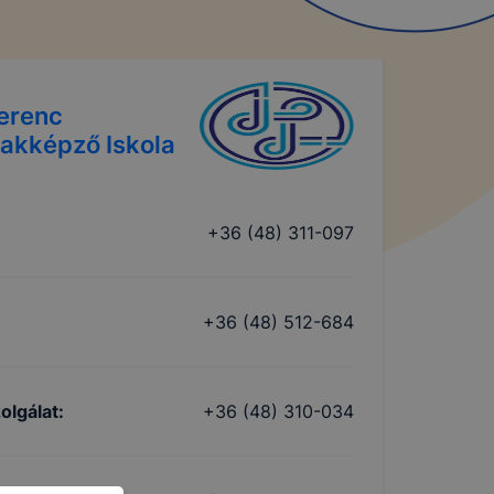
erenc
akképző Iskola
+36 (48) 311-097
+36 (48) 512-684
olgálat
:
+36 (48) 310-034