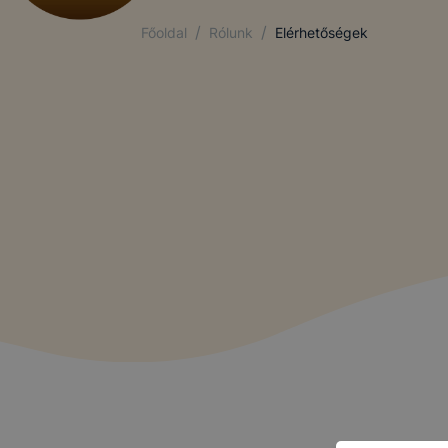
/
/
Főoldal
Rólunk
Elérhetőségek