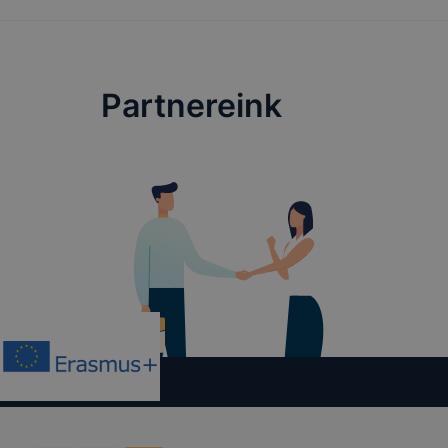
tudja kika
beállításán
automatikus
Felhívjuk f
Partnereink
folyamatai
megakadályo
lesznek kép
tervezettől