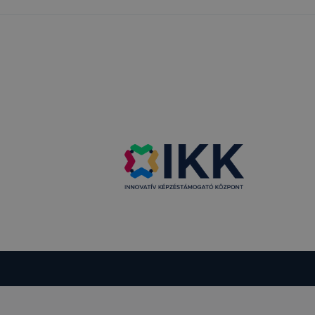
 a cookie-k
t
thatók.
tóságának és
mazásának
 nem
 a honlap a