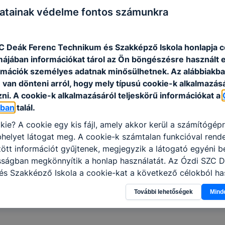
E-mail cím
:
atainak védelme fontos számunkra
Székhely
:
C Deák Ferenc Technikum és Szakképző Iskola honlapja c
rmájában információkat tárol az Ön böngészésre használt 
rmációk személyes adatnak minősülhetnek. Az alábbiakb
van dönteni arról, hogy mely típusú cookie-k alkalmazásá
OM azonosító
:
ni. A cookie-k alkalmazásáról teljeskörű információkat a
óban
talál.
kie? A cookie egy kis fájl, amely akkor kerül a számítógép
helyet látogat meg. A cookie-k számtalan funkcióval rend
tt információt gyűjtenek, megjegyzik a látogató egyéni beá
osságban megkönnyítik a honlap használatát. Az Ózdi SZC 
s Szakképző Iskola a cookie-kat a következő célokból has
gyűjtése azzal kapcsolatban, hogyan használja Ön a honla
További lehetőségek
Mind
l, hogy a honlap melyik részeit látogatja, vagy használja l
atjuk, hogyan biztosítsunk Önnek még jobb felhasználói é
togatja oldalunkat, honlap fejlesztése. Hogyan ellenőrizhe