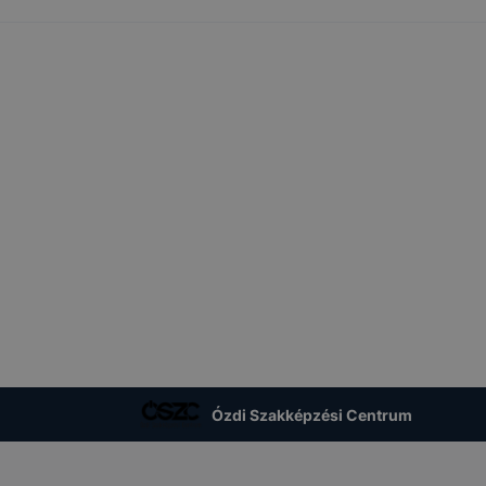
pcsolni a cookie-kat? Minden modern böngésző engedélyezi
ak a változtatását. A legtöbb böngésző alapértelmezettkén
an elfogadja a cookie-kat, de ezek általában megváltozta
igyelmét, hogy mivel a cookie-k célja honlapunk használha
nak megkönnyítése vagy lehetővé tétele, a cookie-k alkal
zása vagy törlése által előfordulhat, hogy felhasználóink
esek honlapunk funkcióinak teljes körű használatára, vagy
 eltérően fog működni böngészőjében.
Ózdi Szakképzési Centrum