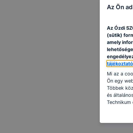
Az Ön ad
Az Ózdi SZ
(sütik) fo
amely info
lehetősége 
engedélyez
tájékoztat
Mi az a coo
Ön egy web
Többek közö
és általán
Technikum é
információ 
felméréséve
így megtudh
ismét meglá